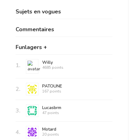
Sujets en vogues
Commentaires
Funlagers +
Willy
1.
4685 points
PATOUNE
2.
167 points
Lucasbrm
3.
47 points
Motard
4.
20 points