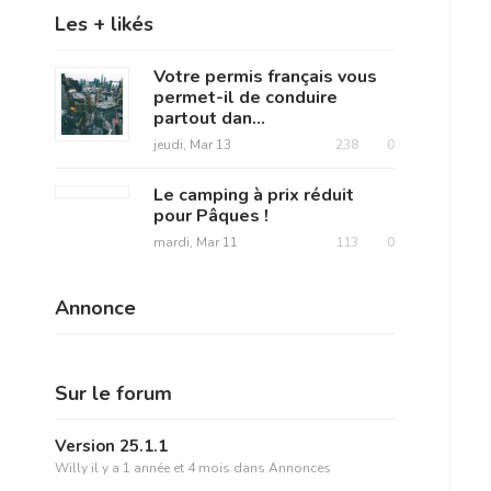
Les + likés
Votre permis français vous
permet-il de conduire
partout dan...
jeudi, Mar 13
238
0
Le camping à prix réduit
pour Pâques !
mardi, Mar 11
113
0
Annonce
Sur le forum
Version 25.1.1
Willy
il y a 1 année et 4 mois
dans
Annonces