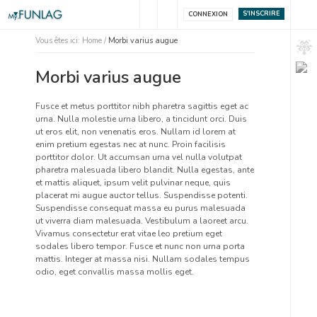
S'INSCRIRE
CONNEXION
Vous êtes ici:
Home
/
Morbi varius augue
Morbi varius augue
Fusce et metus porttitor nibh pharetra sagittis eget ac
urna. Nulla molestie urna libero, a tincidunt orci. Duis
ut eros elit, non venenatis eros. Nullam id lorem at
enim pretium egestas nec at nunc. Proin facilisis
porttitor dolor. Ut accumsan urna vel nulla volutpat
pharetra malesuada libero blandit. Nulla egestas, ante
et mattis aliquet, ipsum velit pulvinar neque, quis
placerat mi augue auctor tellus. Suspendisse potenti.
Suspendisse consequat massa eu purus malesuada
ut viverra diam malesuada. Vestibulum a laoreet arcu.
Vivamus consectetur erat vitae leo pretium eget
sodales libero tempor. Fusce et nunc non urna porta
mattis. Integer at massa nisi. Nullam sodales tempus
odio, eget convallis massa mollis eget.