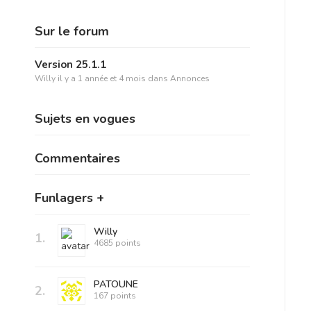
Sur le forum
Version 25.1.1
Willy
il y a 1 année et 4 mois
dans
Annonces
Sujets en vogues
Commentaires
Funlagers +
Willy
1.
4685 points
PATOUNE
2.
167 points