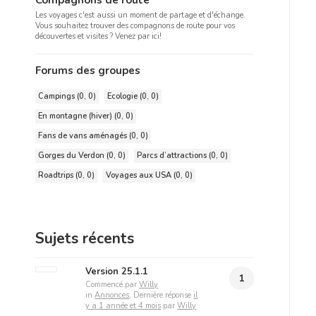
Compagnons de route
Les voyages c'est aussi un moment de partage et d'échange.
Vous souhaitez trouver des compagnons de route pour vos
découvertes et visites ? Venez par ici!
Forums des groupes
Campings (0, 0)
Ecologie (0, 0)
En montagne (hiver) (0, 0)
Fans de vans aménagés (0, 0)
Gorges du Verdon (0, 0)
Parcs d’attractions (0, 0)
Roadtrips (0, 0)
Voyages aux USA (0, 0)
Sujets récents
Version 25.1.1
1
Commencé par
Willy
in
Annonces
, Dernière réponse
il
y a 1 année et 4 mois
par
Willy