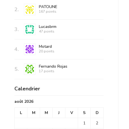
PATOUNE
2.
167 points
Lucasbrm
3.
47 points
Motard
4.
20 points
Fernando Rojas
5.
17 points
Calendrier
août 2026
L
M
M
J
V
S
D
1
2