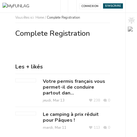
S'INSCRIRE
CONNEXION
Vous êtes ici:
Home
/
Complete Registration
Complete Registration
Les + likés
Votre permis français vous
permet-il de conduire
partout dan...
jeudi, Mar 13
238
0
Le camping à prix réduit
pour Pâques !
mardi, Mar 11
113
0