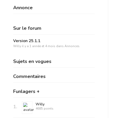
Annonce
Sur le forum
Version 25.1.1
Willy
il y a 1 année et 4 mois
dans
Annonces
Sujets en vogues
Commentaires
Funlagers +
Willy
1.
4685 points