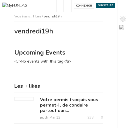
S'INSCRIRE
CONNEXION
Vous êtes ici:
Home
/
vendredi19h
vendredi19h
Upcoming Events
<li>No events with this tag</li>
Les + likés
Votre permis français vous
permet-il de conduire
partout dan...
jeudi, Mar 13
238
0