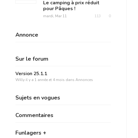
Le camping à prix réduit
pour Pâques !
mardi, Mar 11
113
0
Annonce
Sur le forum
Version 25.1.1
Willy
il y a 1 année et 4 mois
dans
Annonces
Sujets en vogues
Commentaires
Funlagers +