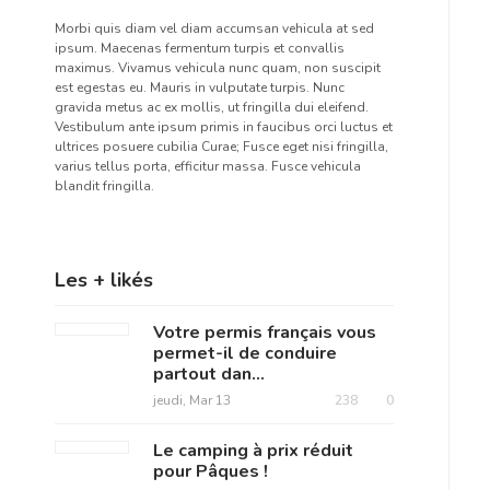
Morbi quis diam vel diam accumsan vehicula at sed
ipsum. Maecenas fermentum turpis et convallis
maximus. Vivamus vehicula nunc quam, non suscipit
est egestas eu. Mauris in vulputate turpis. Nunc
gravida metus ac ex mollis, ut fringilla dui eleifend.
Vestibulum ante ipsum primis in faucibus orci luctus et
ultrices posuere cubilia Curae; Fusce eget nisi fringilla,
varius tellus porta, efficitur massa. Fusce vehicula
blandit fringilla.
Les + likés
Votre permis français vous
permet-il de conduire
partout dan...
jeudi, Mar 13
238
0
Le camping à prix réduit
pour Pâques !