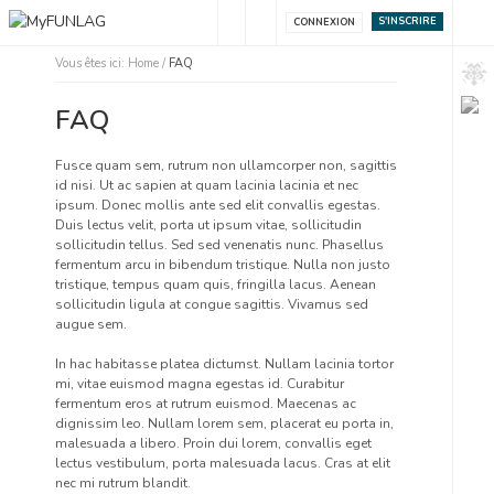
S'INSCRIRE
CONNEXION
Vous êtes ici:
Home
/
FAQ
FAQ
Fusce quam sem, rutrum non ullamcorper non, sagittis
id nisi. Ut ac sapien at quam lacinia lacinia et nec
ipsum. Donec mollis ante sed elit convallis egestas.
Duis lectus velit, porta ut ipsum vitae, sollicitudin
sollicitudin tellus. Sed sed venenatis nunc. Phasellus
fermentum arcu in bibendum tristique. Nulla non justo
tristique, tempus quam quis, fringilla lacus. Aenean
sollicitudin ligula at congue sagittis. Vivamus sed
augue sem.
In hac habitasse platea dictumst. Nullam lacinia tortor
mi, vitae euismod magna egestas id. Curabitur
fermentum eros at rutrum euismod. Maecenas ac
dignissim leo. Nullam lorem sem, placerat eu porta in,
malesuada a libero. Proin dui lorem, convallis eget
lectus vestibulum, porta malesuada lacus. Cras at elit
nec mi rutrum blandit.