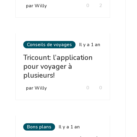
0
2
par Willy
Conseils de voyages
Il y a 1 an
Tricount: l’application
pour voyager à
plusieurs!
0
0
par Willy
Bons plans
Il y a 1 an