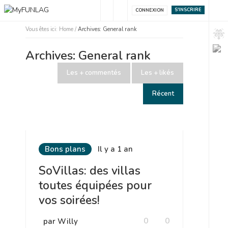
S'INSCRIRE
CONNEXION
Vous êtes ici:
Home
/
Archives: General rank
Archives: General rank
Les + commentés
Les + likés
Récent
Bons plans
Il y a 1 an
SoVillas: des villas
toutes équipées pour
vos soirées!
0
0
par Willy