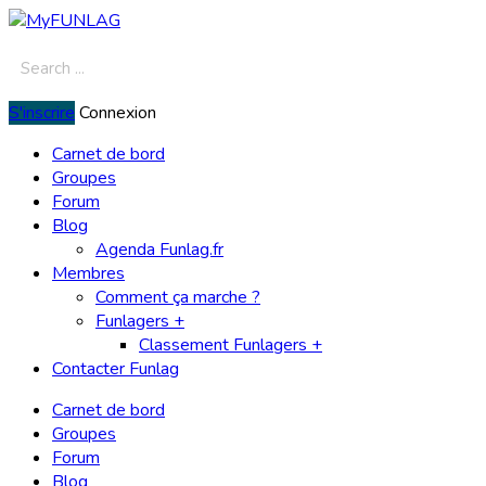
S'inscrire
Connexion
Carnet de bord
Groupes
Forum
Blog
Agenda Funlag.fr
Membres
Comment ça marche ?
Funlagers +
Classement Funlagers +
Contacter Funlag
Carnet de bord
Groupes
Forum
Blog