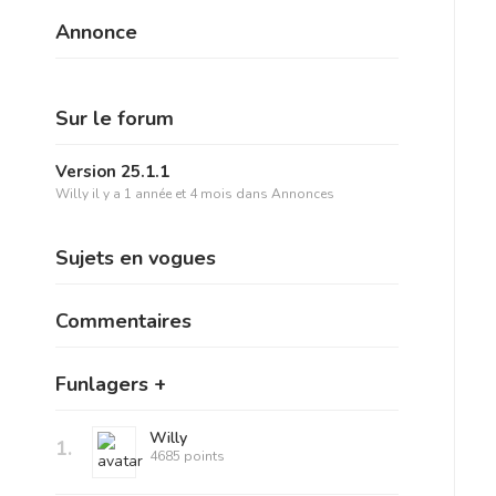
Annonce
Sur le forum
Version 25.1.1
Willy
il y a 1 année et 4 mois
dans
Annonces
Sujets en vogues
Commentaires
Funlagers +
Willy
1.
4685 points