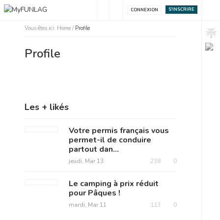
S'INSCRIRE
CONNEXION
Vous êtes ici:
Home
/
Profile
Profile
Les + likés
Votre permis français vous
permet-il de conduire
partout dan...
jeudi, Mar 13
238
0
Le camping à prix réduit
pour Pâques !
mardi, Mar 11
113
0