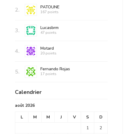
PATOUNE
2.
167 points
Lucasbrm
3.
47 points
Motard
4.
20 points
Fernando Rojas
5.
17 points
Calendrier
août 2026
L
M
M
J
V
S
D
1
2