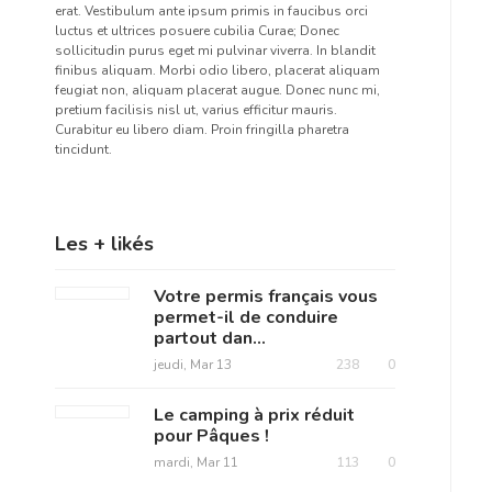
erat. Vestibulum ante ipsum primis in faucibus orci
luctus et ultrices posuere cubilia Curae; Donec
sollicitudin purus eget mi pulvinar viverra. In blandit
finibus aliquam. Morbi odio libero, placerat aliquam
feugiat non, aliquam placerat augue. Donec nunc mi,
pretium facilisis nisl ut, varius efficitur mauris.
Curabitur eu libero diam. Proin fringilla pharetra
tincidunt.
Les + likés
Votre permis français vous
permet-il de conduire
partout dan...
jeudi, Mar 13
238
0
Le camping à prix réduit
pour Pâques !
mardi, Mar 11
113
0