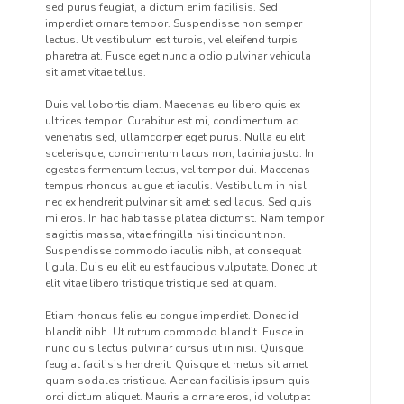
sed purus feugiat, a dictum enim facilisis. Sed
imperdiet ornare tempor. Suspendisse non semper
lectus. Ut vestibulum est turpis, vel eleifend turpis
pharetra at. Fusce eget nunc a odio pulvinar vehicula
sit amet vitae tellus.
Duis vel lobortis diam. Maecenas eu libero quis ex
ultrices tempor. Curabitur est mi, condimentum ac
venenatis sed, ullamcorper eget purus. Nulla eu elit
scelerisque, condimentum lacus non, lacinia justo. In
egestas fermentum lectus, vel tempor dui. Maecenas
tempus rhoncus augue et iaculis. Vestibulum in nisl
nec ex hendrerit pulvinar sit amet sed lacus. Sed quis
mi eros. In hac habitasse platea dictumst. Nam tempor
sagittis massa, vitae fringilla nisi tincidunt non.
Suspendisse commodo iaculis nibh, at consequat
ligula. Duis eu elit eu est faucibus vulputate. Donec ut
elit vitae libero tristique tristique sed at quam.
Etiam rhoncus felis eu congue imperdiet. Donec id
blandit nibh. Ut rutrum commodo blandit. Fusce in
nunc quis lectus pulvinar cursus ut in nisi. Quisque
feugiat facilisis hendrerit. Quisque et metus sit amet
quam sodales tristique. Aenean facilisis ipsum quis
orci dictum aliquet. Mauris a ornare eros, id volutpat