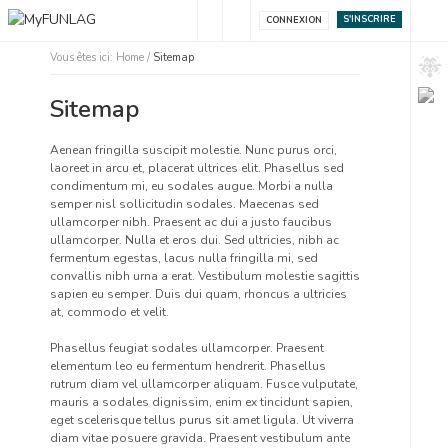
S'INSCRIRE
CONNEXION
Vous êtes ici:
Home
/
Sitemap
Sitemap
Aenean fringilla suscipit molestie. Nunc purus orci,
laoreet in arcu et, placerat ultrices elit. Phasellus sed
condimentum mi, eu sodales augue. Morbi a nulla
semper nisl sollicitudin sodales. Maecenas sed
ullamcorper nibh. Praesent ac dui a justo faucibus
ullamcorper. Nulla et eros dui. Sed ultricies, nibh ac
fermentum egestas, lacus nulla fringilla mi, sed
convallis nibh urna a erat. Vestibulum molestie sagittis
sapien eu semper. Duis dui quam, rhoncus a ultricies
at, commodo et velit.
Phasellus feugiat sodales ullamcorper. Praesent
elementum leo eu fermentum hendrerit. Phasellus
rutrum diam vel ullamcorper aliquam. Fusce vulputate,
mauris a sodales dignissim, enim ex tincidunt sapien,
eget scelerisque tellus purus sit amet ligula. Ut viverra
diam vitae posuere gravida. Praesent vestibulum ante