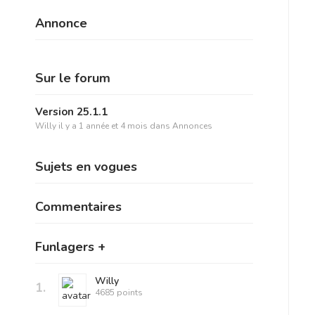
Annonce
Sur le forum
Version 25.1.1
Willy
il y a 1 année et 4 mois
dans
Annonces
Sujets en vogues
Commentaires
Funlagers +
Willy
1.
4685 points