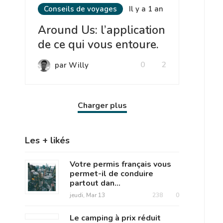
Conseils de voyages
Il y a 1 an
Around Us: l’application
de ce qui vous entoure.
0
2
par Willy
Charger plus
Les + likés
Votre permis français vous
permet-il de conduire
partout dan...
jeudi, Mar 13
238
0
Le camping à prix réduit