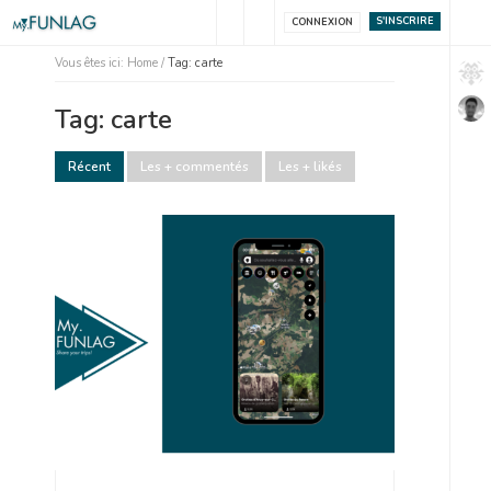
S'INSCRIRE
CONNEXION
Vous êtes ici:
Home
/
Tag: carte
Tag: carte
Récent
Les + commentés
Les + likés