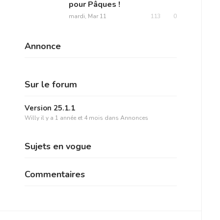
pour Pâques !
mardi, Mar 11
113
0
Annonce
Sur le forum
Version 25.1.1
Willy
il y a 1 année et 4 mois
dans
Annonces
Sujets en vogue
Commentaires