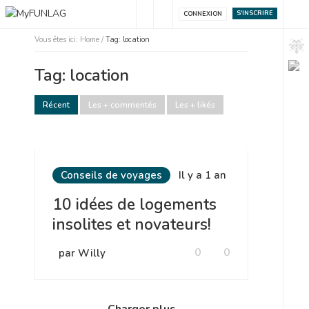
S'INSCRIRE
CONNEXION
Vous êtes ici:
Home
/
Tag: location
Tag: location
Récent
Les + commentés
Les + likés
Conseils de voyages
Il y a 1 an
10 idées de logements
insolites et novateurs!
0
0
par Willy