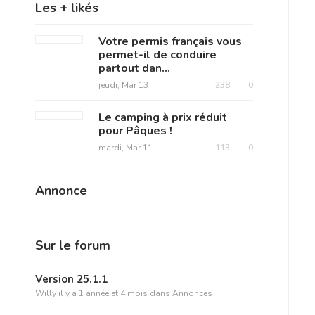
Les + likés
Votre permis français vous
permet-il de conduire
partout dan...
jeudi, Mar 13
238
0
Le camping à prix réduit
pour Pâques !
mardi, Mar 11
113
0
Annonce
Sur le forum
Version 25.1.1
Willy
il y a 1 année et 4 mois
dans
Annonces