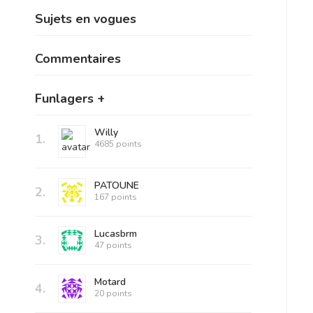
Sujets en vogues
Commentaires
Funlagers +
Willy
1.
4685 points
PATOUNE
2.
167 points
Lucasbrm
3.
47 points
Motard
4.
20 points