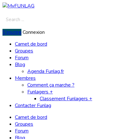
S'inscrire
Connexion
Carnet de bord
Groupes
Forum
Blog
Agenda Funlag.fr
Membres
Comment ça marche ?
Funlagers +
Classement Funlagers +
Contacter Funlag
Carnet de bord
Groupes
Forum
Blog