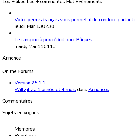
Les + likés
Les + commentés
Hot
Evènements
Votre permis français vous permet-il de conduire partout d
jeudi, Mar 13
0
238
Le camping à prix réduit pour Pâques !
mardi, Mar 11
0
113
Annonce
On the Forums
Version 25.1.1
Willy
il y a 1 année et 4 mois
dans
Annonces
Commentaires
Sujets en vogues
Membres
Populaires