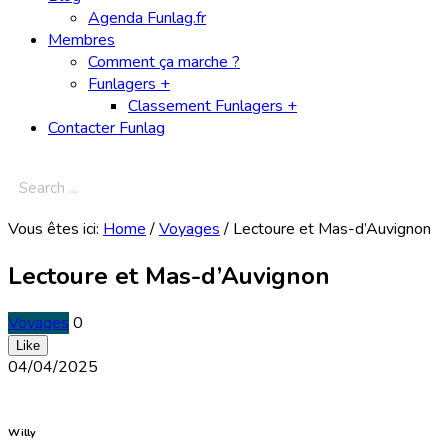
Agenda Funlag.fr
Membres
Comment ça marche ?
Funlagers +
Classement Funlagers +
Contacter Funlag
Vous êtes ici:
Home
/
Voyages
/
Lectoure et Mas-d’Auvignon
Lectoure et Mas-d’Auvignon
Voyages
0
Like
04/04/2025
Willy