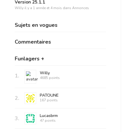
Version 25.1.1
Willy
il y a 1 année et 4 mois
dans
Annonces
Sujets en vogues
Commentaires
Funlagers +
Willy
1.
4685 points
PATOUNE
2.
167 points
Lucasbrm
3.
47 points