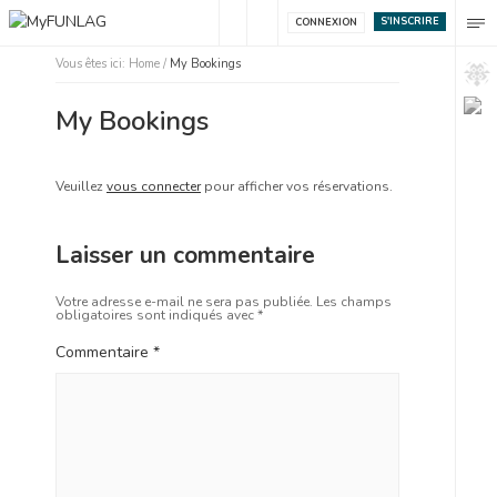
S'INSCRIRE
CONNEXION
Vous êtes ici:
Home
/
My Bookings
My Bookings
Veuillez
vous connecter
pour afficher vos réservations.
Laisser un commentaire
Votre adresse e-mail ne sera pas publiée.
Les champs
obligatoires sont indiqués avec
*
Commentaire
*