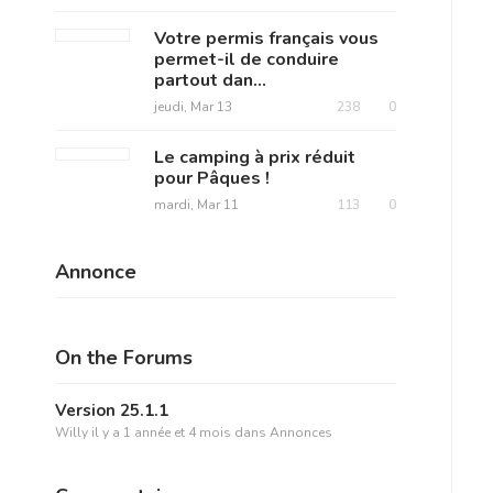
Votre permis français vous
permet-il de conduire
partout dan...
jeudi, Mar 13
238
0
Le camping à prix réduit
pour Pâques !
mardi, Mar 11
113
0
Annonce
On the Forums
Version 25.1.1
Willy
il y a 1 année et 4 mois
dans
Annonces