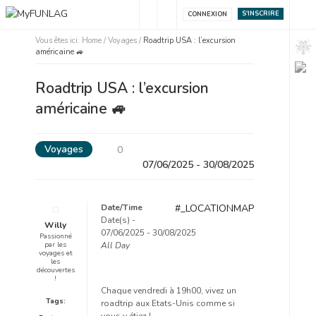
S'INSCRIRE
CONNEXION
Vous êtes ici:
Home
/
Voyages
/
Roadtrip USA : l’excursion
américaine 🚙
Roadtrip USA : l’excursion
américaine 🚙
Voyages
0
07/06/2025 - 30/08/2025
Date/Time
#_LOCATIONMAP
Date(s) -
Willy
07/06/2025 - 30/08/2025
Passionné
All Day
par les
voyages et
les
découvertes
!
Chaque vendredi à 19h00, vivez un
Tags:
roadtrip aux Etats-Unis comme si