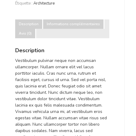
Étiquette :
Architecture
Architecture
–
design
Description
Informations complémentaires
through
Avis (0)
physical
&
Description
digital
Vestibulum pulvinar neque non accumsan
models
ullamcorper. Nullam ornare elit vel lacus
porttitor iaculis. Cras nunc urna, rutrum et
facilisis eget, cursus id urna. Sed vel porta nisl,
quis lacinia erat. Donec feugiat odio sit amet
viverra tincidunt. Nunc dictum neque leo, non
vestibulum dolor tincidunt vitae. Vestibulum
lacinia ex quis felis malesuada condimentum.
Vivamus vehicula urna mi, at vestibulum eros
egestas vitae. Nullam accumsan vitae risus sed
aliquam. Nunc ullamcorper tortor non libero
dapibus sodales. Nam viverra, lacus sed