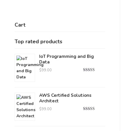
Cart
Top rated products
IoT Programming and Big
Data
$
99.00
Note
5.00
sur 5
AWS Certified Solutions
Architect
$
99.00
Note
4.00
sur 5