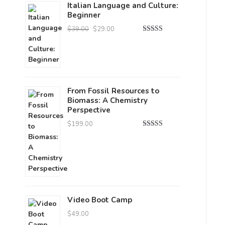
Italian Language and Culture:
Beginner
Le
Le
$
39.00
$
29.00
prix
prix
Note
4.00
sur 5
initial
actuel
était :
est :
$39.00.
$29.00.
From Fossil Resources to
Biomass: A Chemistry
Perspective
$
199.00
Note
4.00
sur 5
Video Boot Camp
$
49.00