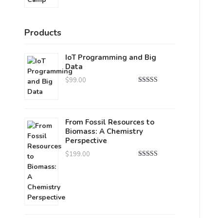
Products
IoT Programming and Big
Data
$
99.00
Note
5.00
sur 5
From Fossil Resources to
Biomass: A Chemistry
Perspective
$
199.00
Note
4.00
sur 5