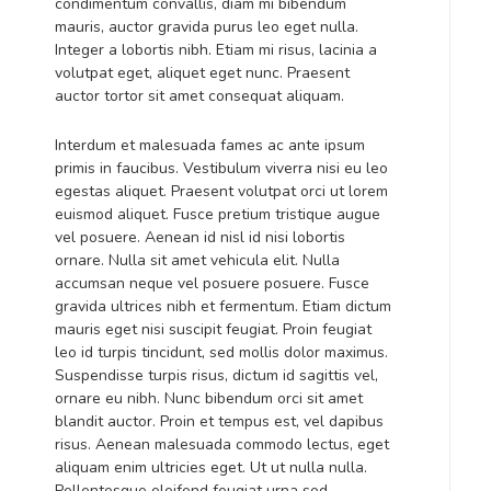
condimentum convallis, diam mi bibendum
mauris, auctor gravida purus leo eget nulla.
Integer a lobortis nibh. Etiam mi risus, lacinia a
volutpat eget, aliquet eget nunc. Praesent
auctor tortor sit amet consequat aliquam.
Interdum et malesuada fames ac ante ipsum
primis in faucibus. Vestibulum viverra nisi eu leo
egestas aliquet. Praesent volutpat orci ut lorem
euismod aliquet. Fusce pretium tristique augue
vel posuere. Aenean id nisl id nisi lobortis
ornare. Nulla sit amet vehicula elit. Nulla
accumsan neque vel posuere posuere. Fusce
gravida ultrices nibh et fermentum. Etiam dictum
mauris eget nisi suscipit feugiat. Proin feugiat
leo id turpis tincidunt, sed mollis dolor maximus.
Suspendisse turpis risus, dictum id sagittis vel,
ornare eu nibh. Nunc bibendum orci sit amet
blandit auctor. Proin et tempus est, vel dapibus
risus. Aenean malesuada commodo lectus, eget
aliquam enim ultricies eget. Ut ut nulla nulla.
Pellentesque eleifend feugiat urna sed