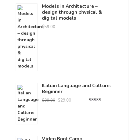
Models in Architecture –
design through physical &
digital models
$
59.00
Italian Language and Culture:
Beginner
Le
Le
$
39.00
$
29.00
prix
prix
Note
4.00
sur 5
initial
actuel
était :
est :
$39.00.
$29.00.
Video Boot Camp