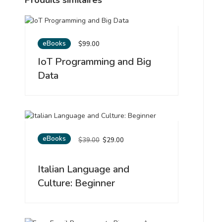
eBooks
$
99.00
IoT Programming and Big
Data
eBooks
Le
Le
$
39.00
$
29.00
prix
prix
initial
actuel
Italian Language and
était :
est :
$39.00.
$29.00.
Culture: Beginner