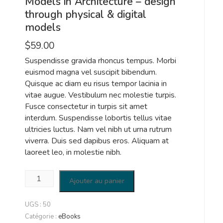
Models in Architecture – design
through physical & digital
models
$
59.00
Suspendisse gravida rhoncus tempus. Morbi
euismod magna vel suscipit bibendum.
Quisque ac diam eu risus tempor lacinia in
vitae augue. Vestibulum nec molestie turpis.
Fusce consectetur in turpis sit amet
interdum. Suspendisse lobortis tellus vitae
ultricies luctus. Nam vel nibh ut urna rutrum
viverra. Duis sed dapibus eros. Aliquam at
laoreet leo, in molestie nibh.
quantité
Ajouter au panier
de
Models
UGS :
50
in
Catégorie :
eBooks